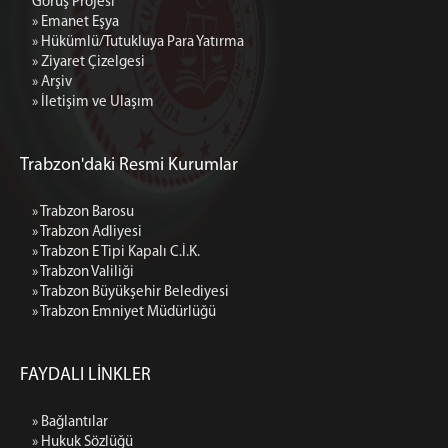
Görüş Projesi
» Emanet Eşya
» Hükümlü/Tutukluya Para Yatırma
» Ziyaret Çizelgesi
» Arşiv
» İletişim ve Ulaşım
Trabzon'daki Resmi Kurumlar
» Trabzon Barosu
» Trabzon Adliyesi
» Trabzon E Tipi Kapalı C.İ.K.
» Trabzon Valiliği
» Trabzon Büyükşehir Belediyesi
» Trabzon Emniyet Müdürlüğü
FAYDALI LİNKLER
» Bağlantılar
» Hukuk Sözlüğü