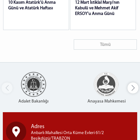
10 Kasım Atatürk'ü Anma
12 Mart İstiklal Marşı'nın
Günü ve Atatürk Haftası
Kabulü ve Mehmet Akif
ERSOY'u Anma Günü
Tümü
Adalet Bakanlığı
Anayasa Mahkemesi
Adres
Anbarlı Mahallesi Orta Küme Evleri 61/2
Beşikdüzü/TRABZON