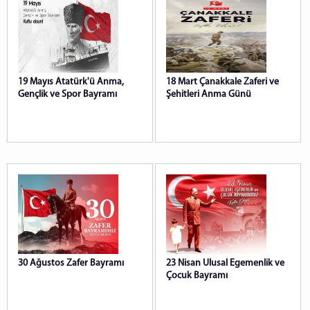
Beşikdüzü T Tipi Kapalı ve Açık Ceza İnfaz Kurumu
Trabzon Adliyesi
Trabzon E Tipi Kapalı C.İ.K.
19 Mayıs Atatürk'ü Anma,
18 Mart Çanakkale Zaferi ve
Gençlik ve Spor Bayramı
Şehitleri Anma Günü
30 Ağustos Zafer Bayramı
23 Nisan Ulusal Egemenlik ve
Çocuk Bayramı